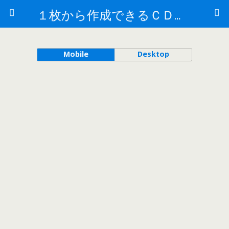
１枚から作成できるＣＤ盤面印刷／大阪梅田／CDラベル印刷はおまかせください
Mobile
Desktop