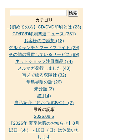
カテゴリ
【初めての方】CD/DVD印刷とは (23)
CD/DVD印刷関連ニュース (351)
お客様のご感想 (18)
グルメランチとフードファイト (29)
その他の提供しているサービス (89)
ネットショップ注目商品 (74)
メルマガ発行しました (43)
写メで綴る双陽社 (32)
堂島界隈の話 (26)
未分類 (3)
猫 (14)
自己紹介（おおつぼあや） (2)
最近の記事
2026.08.5
【2026年 夏季休暇のお知らせ】8月
13日（木）～16日（日）は休業いた
します