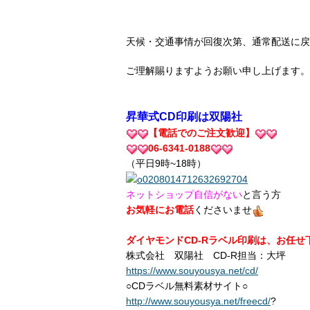
天候・交通事情が回復次第、通常配送に戻
ご理解賜りますようお願い申し上げます。
昇華式CD印刷は双陽社
【電話でのご注文歓迎】
06-6341-0188
（平日9時~18時）
ネットショップ自信がない
と言う方
お気軽にお電話
くださいませ
ダイヤモンドCD-Rラベル印刷は、お任せ
株式会社 双陽社 CD-R担当
https://www.souyousya.net/cd/
○CDラベル無料素材サイト○
http://www.souyousya.net/freecd/
?