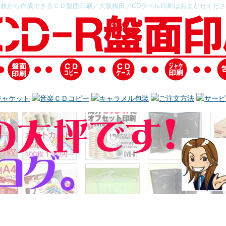
１枚から作成できるＣＤ盤面印刷／大阪梅田／CDラベル印刷はおまかせくださ