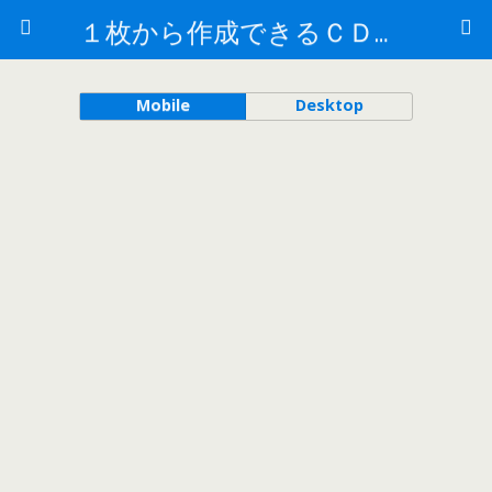
１枚から作成できるＣＤ盤面印刷／大阪梅田／CDラベル印刷はおまかせください
Mobile
Desktop