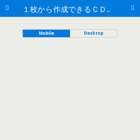
１枚から作成できるＣＤ盤面印刷／大阪梅田／CDラベル印刷はおまかせください
Mobile
Desktop