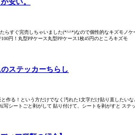
スが安い。
たらすぐ完売しちゃいました(*^^*)なので個性的なキズモノ
100円！丸型PPケース丸型PPケース1枚45円のところキズモ
ムのステッカーちらし
板と作る！という方だけでなく汚れた1文字だけ貼り直したい
 転写シートごと剥がして 貼り付けて、シートを剥がすと ステ