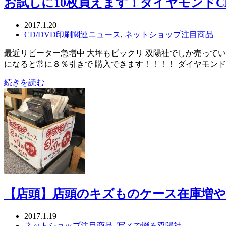
お試しに10枚買えます！ダイヤモンドCD
2017.1.20
CD/DVD印刷関連ニュース
,
ネットショップ注目商品
最近リピーター急増中 大坪もビックリ 双陽社でしか売っていな
になると常に８％引きで 購入できます！！！！ ダイヤモンド
続きを読む
【店頭】店頭のキズものケース在庫増
2017.1.19
ネットショップ注目商品
,
写メで綴る双陽社