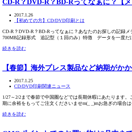
CD-R？DVD-R？BD-Rってなぁに？
2017.1.26
【初めての方】CD/DVD印刷とは
CD-R？DVD-R？BD-Rってなぁに？あなたのお探しの
700MB記録形式 追記型（１回のみ）特徴 データを一度
続きを読む
【春節】海外プレス製品など納期がか
2017.1.25
CD/DVD印刷関連ニュース
1/27～2/2まで春節で中国圏などでは長期休暇にあたります
期に余裕をもってご注文くださいませm(_ _)mお急ぎの場
続きを読む