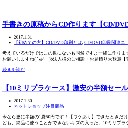
手書きの原稿からCD作ります【CD/DV
2017.1.31
【初めての方】CD/DVD印刷とは
,
CD/DVD印刷関連ニ
考えているだけではこの世にないも同然ですよ一緒に作りま
お願いしますね( ﾟω^ )b法人様のご相談・お見積り大歓迎【電話
続きを読む
【10ミリプラケース】激安の半額セー
2017.1.30
ネットショップ注目商品
今なら更に半額の1袋50円です！【ワケあり】できたときだ
ども、納品に使うことができないキズの入った」10ミリプラケ