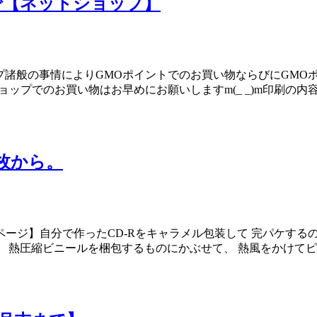
で【ネットショップ】
プ諸般の事情によりGMOポイントでのお買い物ならびにGMO
ョップでのお買い物はお早めにお願いしますm(_ _)m印刷の内
枚から。
ージ】自分で作ったCD-Rをキャラメル包装して 完パケする
 熱圧縮ビニールを梱包するものにかぶせて、 熱風をかけて