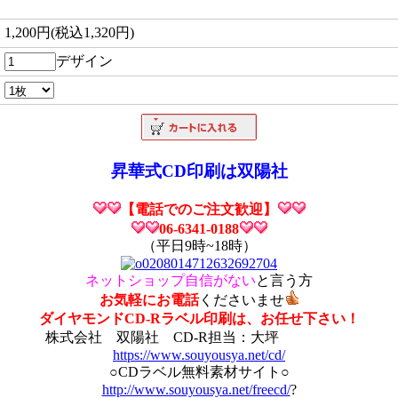
1,200円(税込1,320円)
デザイン
昇華式CD印刷は双陽社
【電話でのご注文歓迎】
06-6341-0188
（平日9時~18時）
ネットショップ自信がない
と言う方
お気軽にお電話
くださいませ
ダイヤモンドCD-Rラベル印刷は、お任せ下さい！
株式会社 双陽社 CD-R担当：大坪
https://www.souyousya.net/cd/
○CDラベル無料素材サイト○
http://www.souyousya.net/freecd/
?