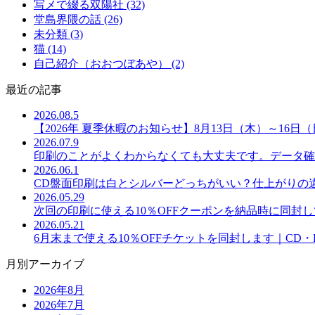
写メで綴る双陽社 (32)
堂島界隈の話 (26)
未分類 (3)
猫 (14)
自己紹介（おおつぼあや） (2)
最近の記事
2026.08.5
【2026年 夏季休暇のお知らせ】8月13日（木）～16
2026.07.9
印刷のことがよくわからなくても大丈夫です。データ確
2026.06.1
CD盤面印刷は白とシルバーどっちがいい？仕上がりの
2026.05.29
次回の印刷に使える10％OFFクーポンを納品時に同封
2026.05.21
6月末まで使える10％OFFチケットを同封します｜CD
月別アーカイブ
2026年8月
2026年7月