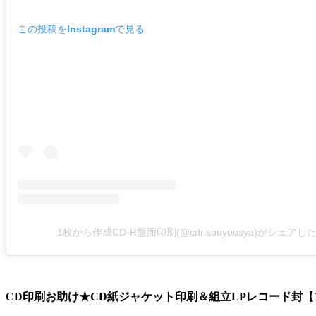
この投稿をInstagramで見る
1枚から作成CD-R盤面印刷(@cdr.souyousya)がシェアし
CD印刷お助け★CD紙ジャケット印刷＆組立LPレコード封【1