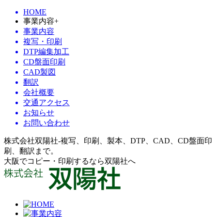
HOME
事業内容
+
事業内容
複写・印刷
DTP編集加工
CD盤面印刷
CAD製図
翻訳
会社概要
交通アクセス
お知らせ
お問い合わせ
株式会社双陽社-複写、印刷、製本、DTP、CAD、CD盤面印
刷、翻訳まで。
大阪でコピー・印刷するなら双陽社へ